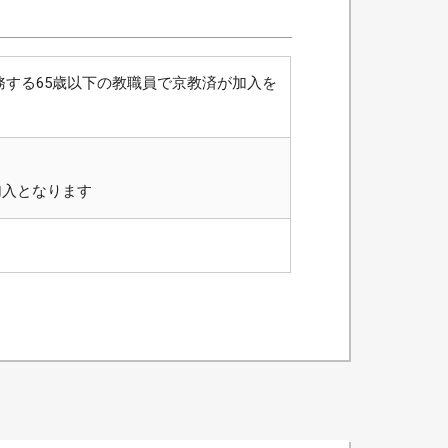
務する65歳以下の教職員で京教済が加入を
日加入となります